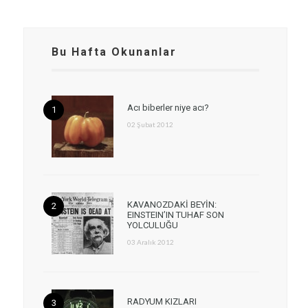
Bu Hafta Okunanlar
Acı biberler niye acı?
02 Şubat 2012
KAVANOZDAKİ BEYİN:
EINSTEIN’IN TUHAF SON
YOLCULUĞU
03 Aralık 2012
RADYUM KIZLARI