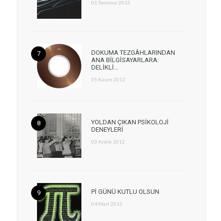
01 Temmuz 2013
DOKUMA TEZGÂHLARINDAN
ANA BİLGİSAYARLARA:
DELİKLİ…
05 Kasım 2012
YOLDAN ÇIKAN PSİKOLOJİ
DENEYLERİ
03 Aralık 2012
Pİ GÜNÜ KUTLU OLSUN
04 Mart 2013