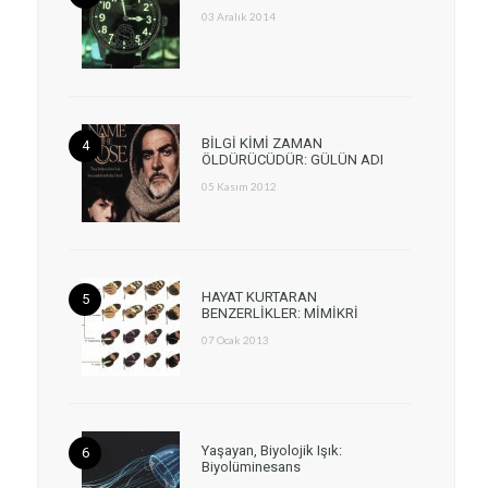
03 Aralık 2014
BİLGİ KİMİ ZAMAN
ÖLDÜRÜCÜDÜR: GÜLÜN ADI
05 Kasım 2012
HAYAT KURTARAN
BENZERLİKLER: MİMİKRİ
07 Ocak 2013
Yaşayan, Biyolojik Işık:
Biyolüminesans