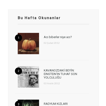
Bu Hafta Okunanlar
Acı biberler niye acı?
02 Şubat 2012
KAVANOZDAKİ BEYİN:
EINSTEIN’IN TUHAF SON
YOLCULUĞU
03 Aralık 2012
RADYUM KIZLARI