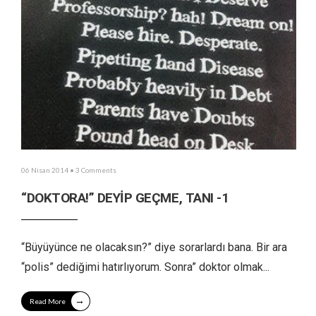
06 Nisan 2014
• 3 Comments
“DOKTORA!” DEYİP GEÇME, TANI -1
“Büyüyünce ne olacaksın?” diye sorarlardı bana. Bir ara
“polis” dediğimi hatırlıyorum. Sonra” doktor olmak
...
→
Read More