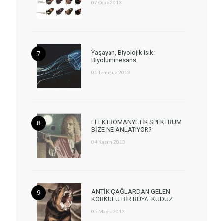
07 Ocak 2013
Yaşayan, Biyolojik Işık:
Biyolüminesans
01 Temmuz 2013
ELEKTROMANYETİK SPEKTRUM
BİZE NE ANLATIYOR?
04 Kasım 2013
ANTİK ÇAĞLARDAN GELEN
KORKULU BİR RÜYA: KUDUZ
05 Mayıs 2013