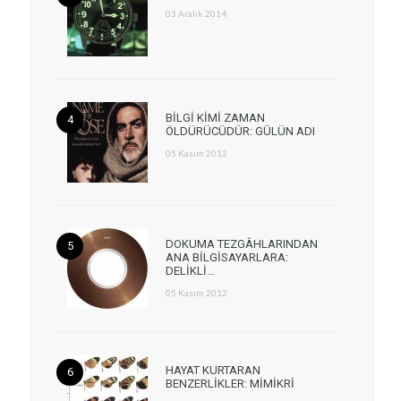
03 Aralık 2014
BİLGİ KİMİ ZAMAN
ÖLDÜRÜCÜDÜR: GÜLÜN ADI
05 Kasım 2012
DOKUMA TEZGÂHLARINDAN
ANA BİLGİSAYARLARA:
DELİKLİ…
05 Kasım 2012
HAYAT KURTARAN
BENZERLİKLER: MİMİKRİ