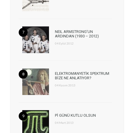
NEIL ARMSTRONG’UN
ARDINDAN (1930 – 2012)
04 Eylül 2012
ELEKTROMANYETİK SPEKTRUM
BİZE NE ANLATIYOR?
04 Kasım 2013
Pİ GÜNÜ KUTLU OLSUN
04 Mart 2013