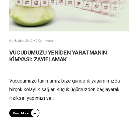
01 Haziran 2012
• 2 Comments
VÜCUDUMUZU YENİDEN YARATMANIN
KİMYASI: ZAYIFLAMAK
Vücudumuzu tanımamız bize gündelik yaşamımızda
birçok kolaylık sağlar. Küçüklüğümüzden başlayarak
fiziksel yapımızı ve
...
→
Read More