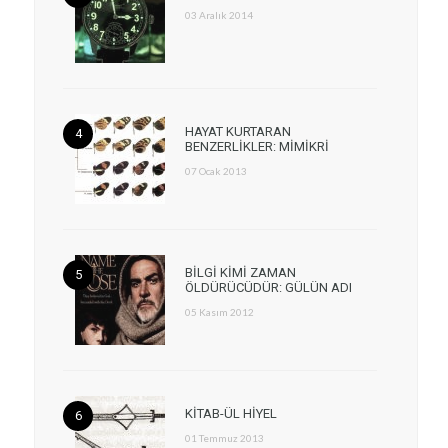
03 Aralık 2014
HAYAT KURTARAN
BENZERLİKLER: MİMİKRİ
07 Ocak 2013
BİLGİ KİMİ ZAMAN
ÖLDÜRÜCÜDÜR: GÜLÜN ADI
05 Kasım 2012
KİTAB-ÜL HİYEL
01 Temmuz 2013