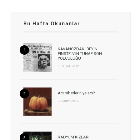
Bu Hafta Okunanlar
KAVANOZDAKİ BEYİN:
EINSTEIN’IN TUHAF SON
YOLCULUĞU
03 Aralık 2012
Acı biberler niye acı?
02 Şubat 2012
RADYUM KIZLARI