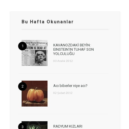
Bu Hafta Okunanlar
KAVANOZDAKİ BEYİN:
EINSTEIN’IN TUHAF SON
YOLCULUĞU
03 Aralık 2012
Acı biberler niye acı?
02 Şubat 2012
RADYUM KIZLARI