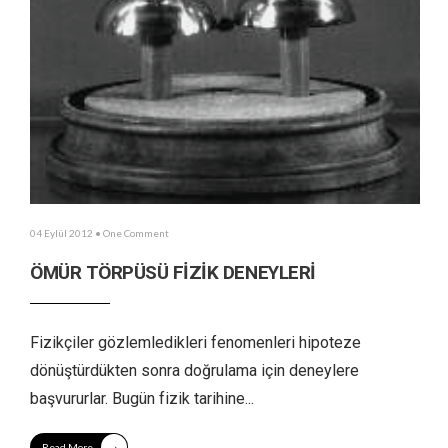
04 Eylül 2012
• One Comment
ÖMÜR TÖRPÜSÜ FİZİK DENEYLERİ
Fizikçiler gözlemledikleri fenomenleri hipoteze
dönüştürdükten sonra doğrulama için deneylere
başvururlar. Bugün fizik tarihine
...
→
Read More