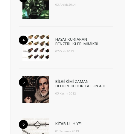
03 Aralık 2014
HAYAT KURTARAN
BENZERLİKLER: MİMİKRİ
07 Ocak 2013
BİLGİ KİMİ ZAMAN
ÖLDÜRÜCÜDÜR: GÜLÜN ADI
05 Kasım 2012
KİTAB-ÜL HİYEL
01 Temmuz 2013