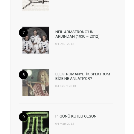
NEIL ARMSTRONG’UN
ARDINDAN (1930 – 2012)
04 Eylül 2012
ELEKTROMANYETİK SPEKTRUM
BİZE NE ANLATIYOR?
04 Kasım 2013
Pİ GÜNÜ KUTLU OLSUN
04 Mart 2013