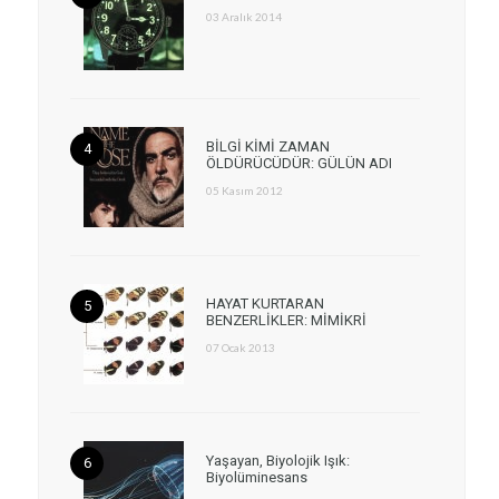
03 Aralık 2014
BİLGİ KİMİ ZAMAN
ÖLDÜRÜCÜDÜR: GÜLÜN ADI
05 Kasım 2012
HAYAT KURTARAN
BENZERLİKLER: MİMİKRİ
07 Ocak 2013
Yaşayan, Biyolojik Işık:
Biyolüminesans