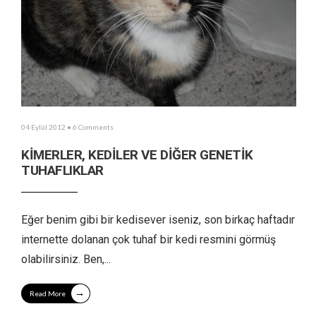
04 Eylül 2012
• 6 Comments
KİMERLER, KEDİLER VE DİĞER GENETİK
TUHAFLIKLAR
Eğer benim gibi bir kedisever iseniz, son birkaç haftadır
internette dolanan çok tuhaf bir kedi resmini görmüş
olabilirsiniz. Ben,
...
→
Read More