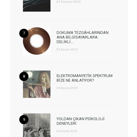
01 Temmuz 2013
DOKUMA TEZGÂHLARINDAN
ANA BİLGİSAYARLARA:
DELİKLİ…
05 Kasım 2012
ELEKTROMANYETİK SPEKTRUM
BİZE NE ANLATIYOR?
04 Kasım 2013
YOLDAN ÇIKAN PSİKOLOJİ
DENEYLERİ
03 Aralık 2012