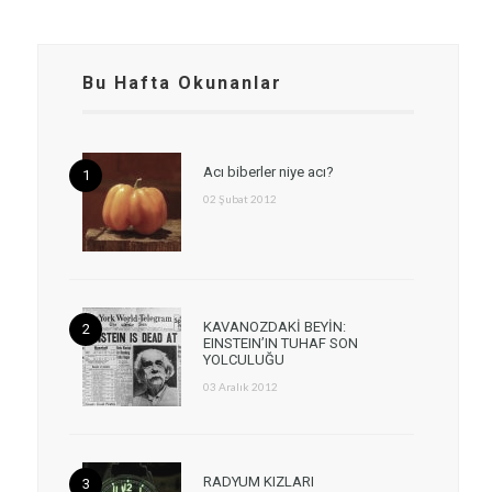
Bu Hafta Okunanlar
Acı biberler niye acı?
02 Şubat 2012
KAVANOZDAKİ BEYİN:
EINSTEIN’IN TUHAF SON
YOLCULUĞU
03 Aralık 2012
RADYUM KIZLARI