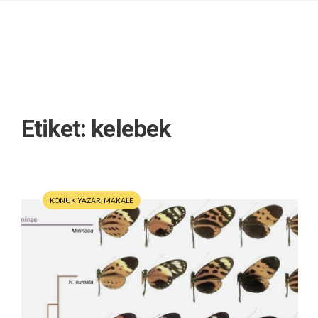
Etiket:
kelebek
KONUK YAZAR
,
MAKALE