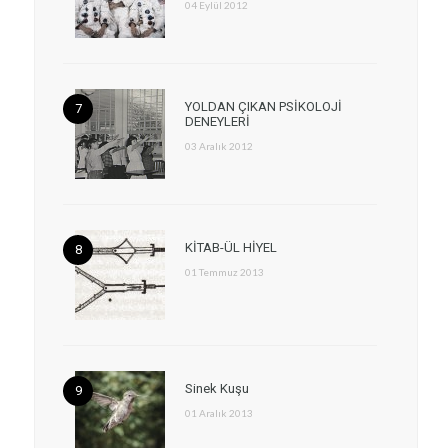
04 Eylül 2012
YOLDAN ÇIKAN PSİKOLOJİ
DENEYLERİ
03 Aralık 2012
KİTAB-ÜL HİYEL
01 Temmuz 2013
Sinek Kuşu
01 Aralık 2013