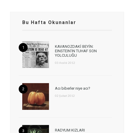
Bu Hafta Okunanlar
KAVANOZDAKİ BEYİN:
EINSTEIN’IN TUHAF SON
YOLCULUĞU
03 Aralık 2012
Acı biberler niye acı?
02 Şubat 2012
RADYUM KIZLARI