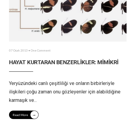
07 Ocak 2013
• One Comment
HAYAT KURTARAN BENZERLİKLER: MİMİKRİ
Yeryüzündeki canlı çeşitliliği ve onların birbirleriyle
ilişkileri çoğu zaman onu gözleyenler için alabildiğine
karmaşık ve
...
→
Read More