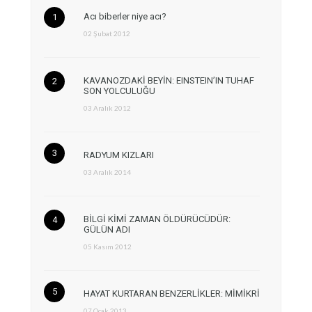
Acı biberler niye acı?
02 Şubat 2012
KAVANOZDAKİ BEYİN: EINSTEIN’IN TUHAF
SON YOLCULUĞU
03 Aralık 2012
RADYUM KIZLARI
03 Aralık 2014
BİLGİ KİMİ ZAMAN ÖLDÜRÜCÜDÜR:
GÜLÜN ADI
05 Kasım 2012
HAYAT KURTARAN BENZERLİKLER: MİMİKRİ
07 Ocak 2013