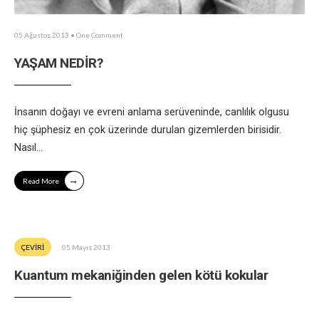
05 Ağustos 2013
• One Comment
YAŞAM NEDİR?
İnsanın doğayı ve evreni anlama serüveninde, canlılık olgusu
hiç şüphesiz en çok üzerinde durulan gizemlerden birisidir.
Nasıl
...
→
Read More
ÇEVİRİ
05 Mayıs 2013
Kuantum mekaniğinden gelen kötü kokular