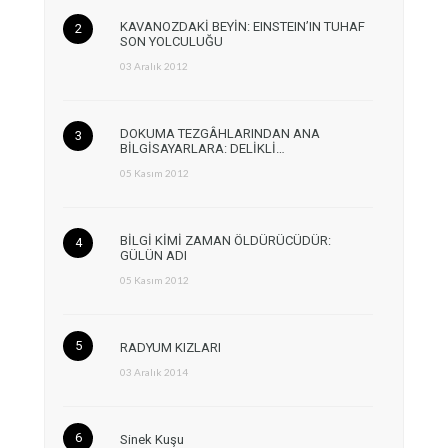
KAVANOZDAKİ BEYİN: EINSTEIN’IN TUHAF
SON YOLCULUĞU
03 Aralık 2012
DOKUMA TEZGÂHLARINDAN ANA
BİLGİSAYARLARA: DELİKLİ…
05 Kasım 2012
BİLGİ KİMİ ZAMAN ÖLDÜRÜCÜDÜR:
GÜLÜN ADI
05 Kasım 2012
RADYUM KIZLARI
03 Aralık 2014
Sinek Kuşu