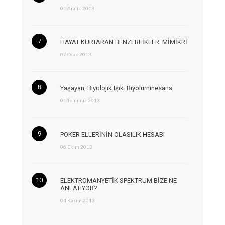
01 Aralık 2013
HAYAT KURTARAN BENZERLİKLER: MİMİKRİ
07 Ocak 2013
Yaşayan, Biyolojik Işık: Biyolüminesans
01 Temmuz 2013
POKER ELLERİNİN OLASILIK HESABI
06 Ekim 2013
ELEKTROMANYETİK SPEKTRUM BİZE NE
ANLATIYOR?
04 Kasım 2013