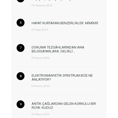
01 Temmuz 2013
HAYAT KURTARAN BENZERLİKLER: MİMİKRİ
07 Ocak 2013
DOKUMA TEZGÂHLARINDAN ANA
BİLGİSAYARLARA: DELİKLİ…
05 Kasım 2012
ELEKTROMANYETİK SPEKTRUM BİZE NE
ANLATIYOR?
04 Kasım 2013
ANTİK ÇAĞLARDAN GELEN KORKULU BİR
RÜYA: KUDUZ
05 Mayıs 2013