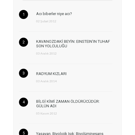
Acı biberler niye acı?
02 Şubat 2012
KAVANOZDAKİ BEYİN: EINSTEIN’IN TUHAF
SON YOLCULUĞU
03 Aralık 2012
RADYUM KIZLARI
03 Aralık 2014
BİLGİ KİMİ ZAMAN ÖLDÜRÜCÜDÜR:
GÜLÜN ADI
05 Kasım 2012
Yaşayan, Biyolojik Işık: Biyolüminesans