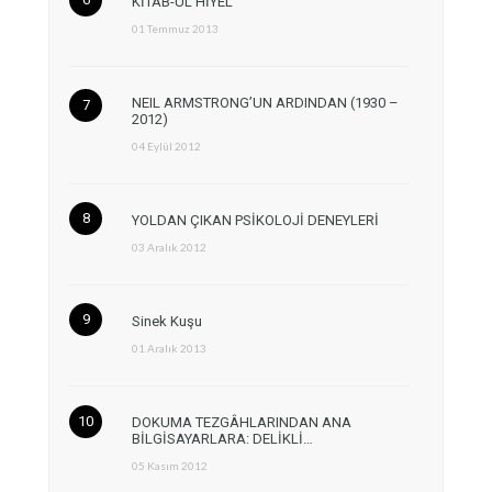
KİTAB-ÜL HİYEL
01 Temmuz 2013
NEIL ARMSTRONG’UN ARDINDAN (1930 –
2012)
04 Eylül 2012
YOLDAN ÇIKAN PSİKOLOJİ DENEYLERİ
03 Aralık 2012
Sinek Kuşu
01 Aralık 2013
DOKUMA TEZGÂHLARINDAN ANA
BİLGİSAYARLARA: DELİKLİ…
05 Kasım 2012