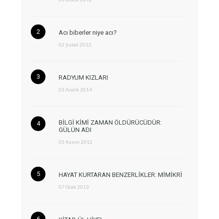
Acı biberler niye acı?
02 Şubat 2012
RADYUM KIZLARI
03 Aralık 2014
BİLGİ KİMİ ZAMAN ÖLDÜRÜCÜDÜR:
GÜLÜN ADI
05 Kasım 2012
HAYAT KURTARAN BENZERLİKLER: MİMİKRİ
07 Ocak 2013