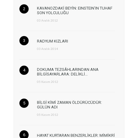
KAVANOZDAKİ BEYİN: EINSTEIN’IN TUHAF
SON YOLCULUĞU
03 Aralık 2012
RADYUM KIZLARI
03 Aralık 2014
DOKUMA TEZGÂHLARINDAN ANA
BİLGİSAYARLARA: DELİKLİ…
05 Kasım 2012
BİLGİ KİMİ ZAMAN ÖLDÜRÜCÜDÜR:
GÜLÜN ADI
05 Kasım 2012
HAYAT KURTARAN BENZERLİKLER: MİMİKRİ