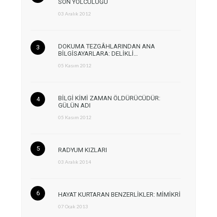
SON YOLCULUĞU
03 Aralık 2012
DOKUMA TEZGÂHLARINDAN ANA
BİLGİSAYARLARA: DELİKLİ…
05 Kasım 2012
BİLGİ KİMİ ZAMAN ÖLDÜRÜCÜDÜR:
GÜLÜN ADI
05 Kasım 2012
RADYUM KIZLARI
03 Aralık 2014
HAYAT KURTARAN BENZERLİKLER: MİMİKRİ
07 Ocak 2013