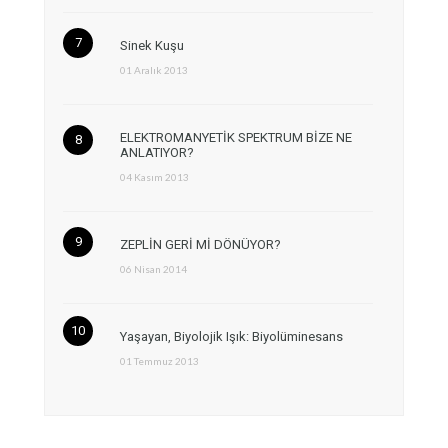
Sinek Kuşu
01 Aralık 2013
ELEKTROMANYETİK SPEKTRUM BİZE NE
ANLATIYOR?
04 Kasım 2013
ZEPLİN GERİ Mİ DÖNÜYOR?
06 Nisan 2014
Yaşayan, Biyolojik Işık: Biyolüminesans
01 Temmuz 2013