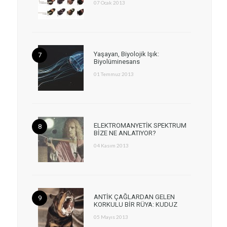
07 Ocak 2013
Yaşayan, Biyolojik Işık:
Biyolüminesans
01 Temmuz 2013
ELEKTROMANYETİK SPEKTRUM
BİZE NE ANLATIYOR?
04 Kasım 2013
ANTİK ÇAĞLARDAN GELEN
KORKULU BİR RÜYA: KUDUZ
05 Mayıs 2013