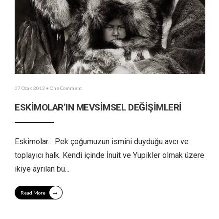
07 Ocak 2013
• One Comment
ESKİMOLAR’IN MEVSİMSEL DEĞİŞİMLERİ
Eskimolar… Pek çoğumuzun ismini duyduğu avcı ve
toplayıcı halk. Kendi içinde İnuit ve Yupikler olmak üzere
ikiye ayrılan bu
...
→
Read More