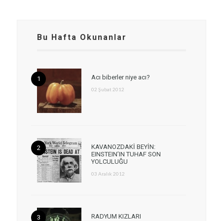
Bu Hafta Okunanlar
Acı biberler niye acı?
02 Şubat 2012
KAVANOZDAKİ BEYİN:
EINSTEIN’IN TUHAF SON
YOLCULUĞU
03 Aralık 2012
RADYUM KIZLARI