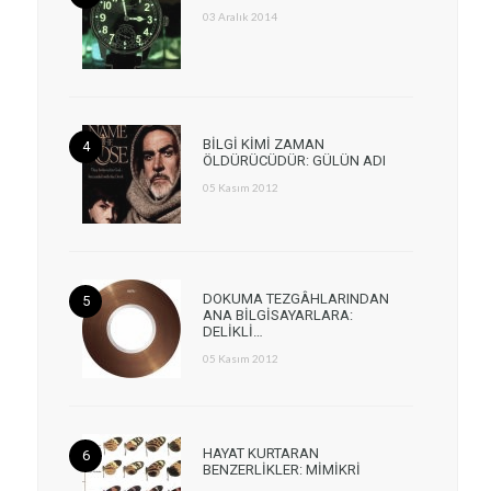
03 Aralık 2014
BİLGİ KİMİ ZAMAN
ÖLDÜRÜCÜDÜR: GÜLÜN ADI
05 Kasım 2012
DOKUMA TEZGÂHLARINDAN
ANA BİLGİSAYARLARA:
DELİKLİ…
05 Kasım 2012
HAYAT KURTARAN
BENZERLİKLER: MİMİKRİ