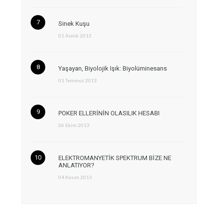
Sinek Kuşu
01 Aralık 2013
Yaşayan, Biyolojik Işık: Biyolüminesans
01 Temmuz 2013
POKER ELLERİNİN OLASILIK HESABI
06 Ekim 2013
ELEKTROMANYETİK SPEKTRUM BİZE NE
ANLATIYOR?
04 Kasım 2013