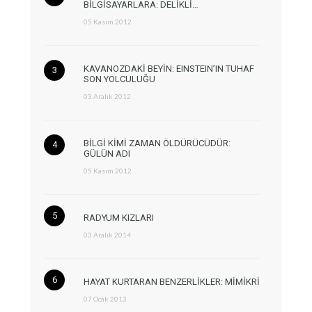
BİLGİSAYARLARA: DELİKLİ…
05 Kasım 2012
KAVANOZDAKİ BEYİN: EINSTEIN’IN TUHAF
SON YOLCULUĞU
03 Aralık 2012
BİLGİ KİMİ ZAMAN ÖLDÜRÜCÜDÜR:
GÜLÜN ADI
05 Kasım 2012
RADYUM KIZLARI
03 Aralık 2014
HAYAT KURTARAN BENZERLİKLER: MİMİKRİ
07 Ocak 2013