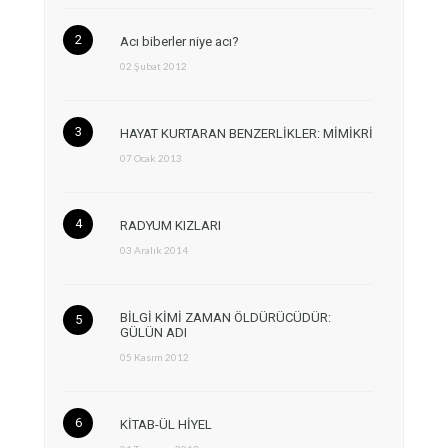
Acı biberler niye acı?
02 Şubat 2012
HAYAT KURTARAN BENZERLİKLER: MİMİKRİ
07 Ocak 2013
RADYUM KIZLARI
03 Aralık 2014
BİLGİ KİMİ ZAMAN ÖLDÜRÜCÜDÜR:
GÜLÜN ADI
05 Kasım 2012
KİTAB-ÜL HİYEL