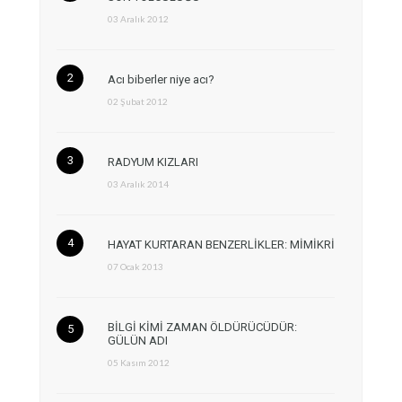
03 Aralık 2012
Acı biberler niye acı?
02 Şubat 2012
RADYUM KIZLARI
03 Aralık 2014
HAYAT KURTARAN BENZERLİKLER: MİMİKRİ
07 Ocak 2013
BİLGİ KİMİ ZAMAN ÖLDÜRÜCÜDÜR:
GÜLÜN ADI
05 Kasım 2012