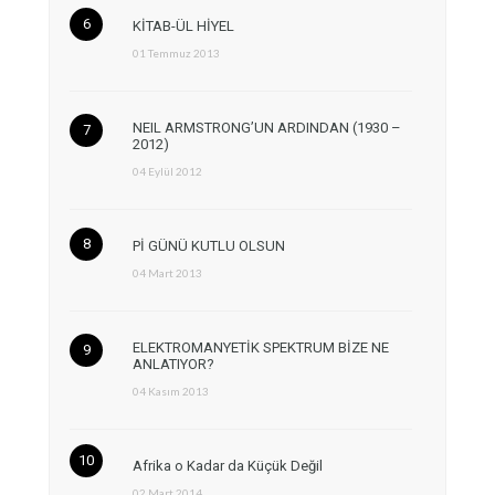
KİTAB-ÜL HİYEL
01 Temmuz 2013
NEIL ARMSTRONG’UN ARDINDAN (1930 –
2012)
04 Eylül 2012
Pİ GÜNÜ KUTLU OLSUN
04 Mart 2013
ELEKTROMANYETİK SPEKTRUM BİZE NE
ANLATIYOR?
04 Kasım 2013
Afrika o Kadar da Küçük Değil
02 Mart 2014