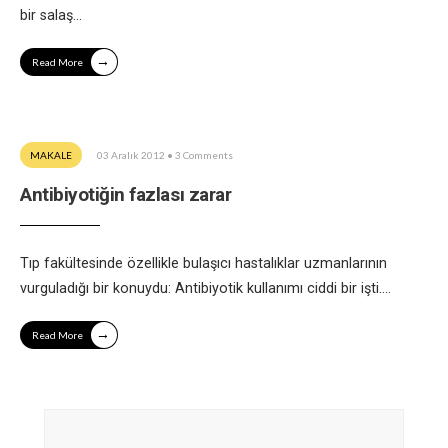
bir salaş
...
→
Read More
MAKALE
03 Aralık 2012
• 3 Comments
Antibiyotiğin fazlası zarar
Tıp fakültesinde özellikle bulaşıcı hastalıklar uzmanlarının
vurguladığı bir konuydu: Antibiyotik kullanımı ciddi bir işti.
...
→
Read More