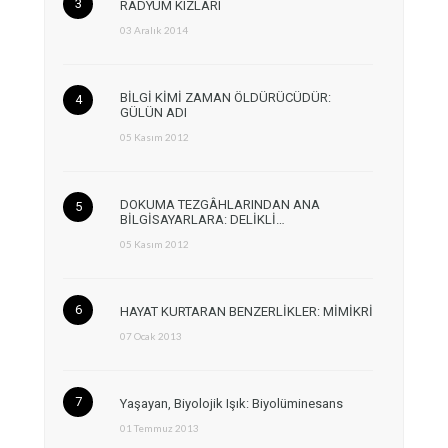
RADYUM KIZLARI
03 Aralık 2014
BİLGİ KİMİ ZAMAN ÖLDÜRÜCÜDÜR:
GÜLÜN ADI
05 Kasım 2012
DOKUMA TEZGÂHLARINDAN ANA
BİLGİSAYARLARA: DELİKLİ…
05 Kasım 2012
HAYAT KURTARAN BENZERLİKLER: MİMİKRİ
07 Ocak 2013
Yaşayan, Biyolojik Işık: Biyolüminesans
01 Temmuz 2013