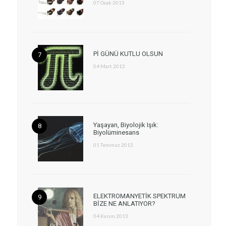
07 Ocak 2013
Pİ GÜNÜ KUTLU OLSUN
04 Mart 2013
Yaşayan, Biyolojik Işık:
Biyolüminesans
01 Temmuz 2013
ELEKTROMANYETİK SPEKTRUM
BİZE NE ANLATIYOR?
04 Kasım 2013