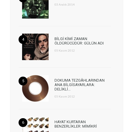
03 Aralık 2014
BİLGİ KİMİ ZAMAN
ÖLDÜRÜCÜDÜR: GÜLÜN ADI
05 Kasım 2012
DOKUMA TEZGÂHLARINDAN
ANA BİLGİSAYARLARA:
DELİKLİ…
05 Kasım 2012
HAYAT KURTARAN
BENZERLİKLER: MİMİKRİ