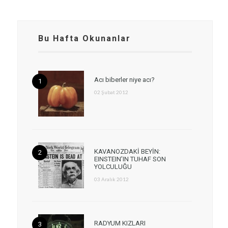
Bu Hafta Okunanlar
Acı biberler niye acı?
02 Şubat 2012
KAVANOZDAKİ BEYİN:
EINSTEIN’IN TUHAF SON
YOLCULUĞU
03 Aralık 2012
RADYUM KIZLARI