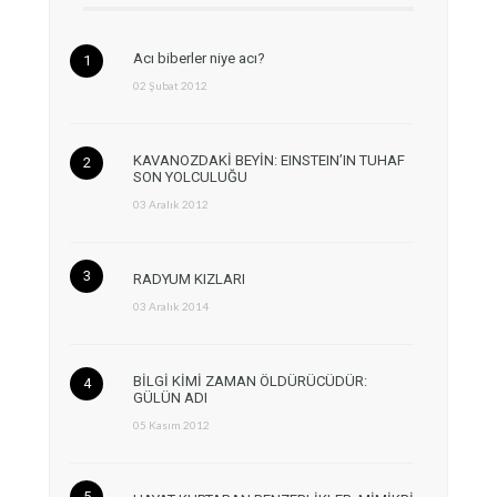
Acı biberler niye acı?
02 Şubat 2012
KAVANOZDAKİ BEYİN: EINSTEIN’IN TUHAF
SON YOLCULUĞU
03 Aralık 2012
RADYUM KIZLARI
03 Aralık 2014
BİLGİ KİMİ ZAMAN ÖLDÜRÜCÜDÜR:
GÜLÜN ADI
05 Kasım 2012