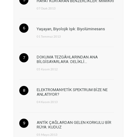
HAYAT KURTARAN BENZERLİKLER: MİMİKRİ
07 Ocak 2013
Yaşayan, Biyolojik Işık: Biyolüminesans
01 Temmuz 2013
DOKUMA TEZGÂHLARINDAN ANA
BİLGİSAYARLARA: DELİKLİ…
05 Kasım 2012
ELEKTROMANYETİK SPEKTRUM BİZE NE
ANLATIYOR?
04 Kasım 2013
ANTİK ÇAĞLARDAN GELEN KORKULU BİR
RÜYA: KUDUZ
05 Mayıs 2013