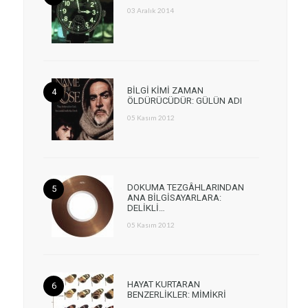
03 Aralık 2014
BİLGİ KİMİ ZAMAN
ÖLDÜRÜCÜDÜR: GÜLÜN ADI
05 Kasım 2012
DOKUMA TEZGÂHLARINDAN
ANA BİLGİSAYARLARA:
DELİKLİ…
05 Kasım 2012
HAYAT KURTARAN
BENZERLİKLER: MİMİKRİ