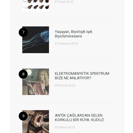
07 Ocak 2013
Yaşayan, Biyolojik Işık:
Biyolüminesans
01 Temmuz 2013
ELEKTROMANYETİK SPEKTRUM
BİZE NE ANLATIYOR?
04 Kasım 2013
ANTİK ÇAĞLARDAN GELEN
KORKULU BİR RÜYA: KUDUZ
05 Mayıs 2013