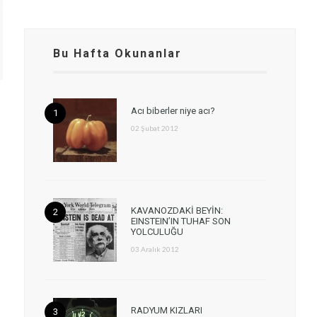
Bu Hafta Okunanlar
Acı biberler niye acı?
02 Şubat 2012
KAVANOZDAKİ BEYİN:
EINSTEIN’IN TUHAF SON
YOLCULUĞU
03 Aralık 2012
RADYUM KIZLARI