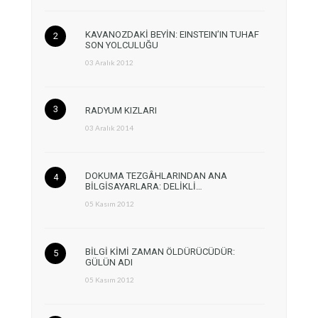
KAVANOZDAKİ BEYİN: EINSTEIN’IN TUHAF
SON YOLCULUĞU
03 Aralık 2012
RADYUM KIZLARI
03 Aralık 2014
DOKUMA TEZGÂHLARINDAN ANA
BİLGİSAYARLARA: DELİKLİ…
05 Kasım 2012
BİLGİ KİMİ ZAMAN ÖLDÜRÜCÜDÜR:
GÜLÜN ADI
05 Kasım 2012