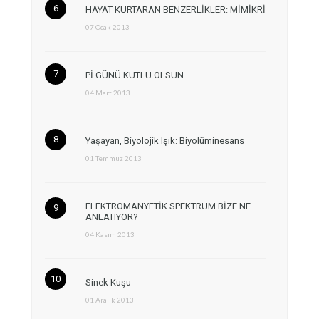
HAYAT KURTARAN BENZERLİKLER: MİMİKRİ
07 Ocak 2013
Pİ GÜNÜ KUTLU OLSUN
04 Mart 2013
Yaşayan, Biyolojik Işık: Biyolüminesans
01 Temmuz 2013
ELEKTROMANYETİK SPEKTRUM BİZE NE
ANLATIYOR?
04 Kasım 2013
Sinek Kuşu
01 Aralık 2013