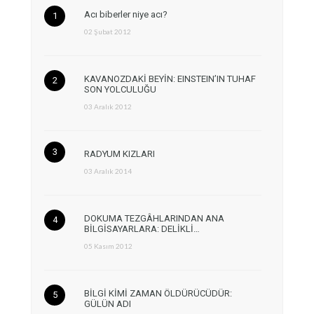
Acı biberler niye acı?
02 Şubat 2012
KAVANOZDAKİ BEYİN: EINSTEIN’IN TUHAF
SON YOLCULUĞU
03 Aralık 2012
RADYUM KIZLARI
03 Aralık 2014
DOKUMA TEZGÂHLARINDAN ANA
BİLGİSAYARLARA: DELİKLİ…
05 Kasım 2012
BİLGİ KİMİ ZAMAN ÖLDÜRÜCÜDÜR:
GÜLÜN ADI