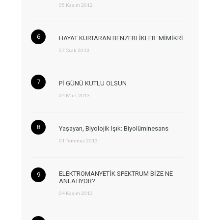
05 Kasım 2012
HAYAT KURTARAN BENZERLİKLER: MİMİKRİ
07 Ocak 2013
Pİ GÜNÜ KUTLU OLSUN
04 Mart 2013
Yaşayan, Biyolojik Işık: Biyolüminesans
01 Temmuz 2013
ELEKTROMANYETİK SPEKTRUM BİZE NE
ANLATIYOR?
04 Kasım 2013