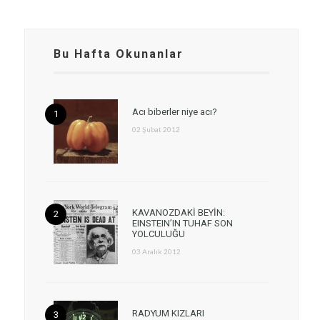
Bu Hafta Okunanlar
Acı biberler niye acı?
02 Şubat 2012
KAVANOZDAKİ BEYİN:
EINSTEIN’IN TUHAF SON
YOLCULUĞU
03 Aralık 2012
RADYUM KIZLARI