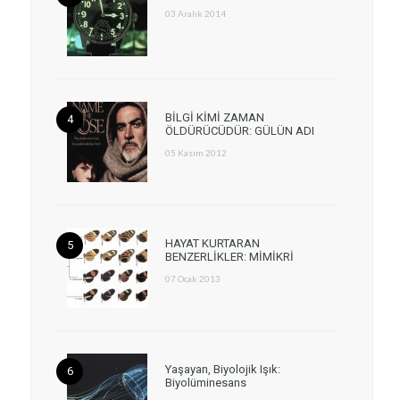
03 Aralık 2014
BİLGİ KİMİ ZAMAN
ÖLDÜRÜCÜDÜR: GÜLÜN ADI
05 Kasım 2012
HAYAT KURTARAN
BENZERLİKLER: MİMİKRİ
07 Ocak 2013
Yaşayan, Biyolojik Işık:
Biyolüminesans