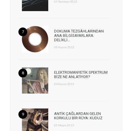
01 Temmuz 2013
DOKUMA TEZGÂHLARINDAN
ANA BİLGİSAYARLARA:
DELİKLİ…
05 Kasım 2012
ELEKTROMANYETİK SPEKTRUM
BİZE NE ANLATIYOR?
04 Kasım 2013
ANTİK ÇAĞLARDAN GELEN
KORKULU BİR RÜYA: KUDUZ
05 Mayıs 2013