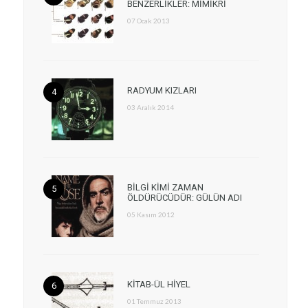
BENZERLİKLER: MİMİKRİ
07 Ocak 2013
RADYUM KIZLARI
03 Aralık 2014
BİLGİ KİMİ ZAMAN
ÖLDÜRÜCÜDÜR: GÜLÜN ADI
05 Kasım 2012
KİTAB-ÜL HİYEL
01 Temmuz 2013