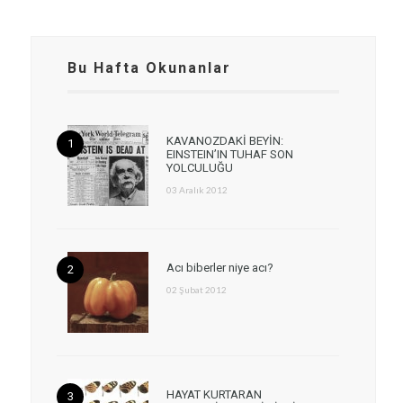
Bu Hafta Okunanlar
KAVANOZDAKİ BEYİN:
EINSTEIN’IN TUHAF SON
YOLCULUĞU
03 Aralık 2012
Acı biberler niye acı?
02 Şubat 2012
HAYAT KURTARAN