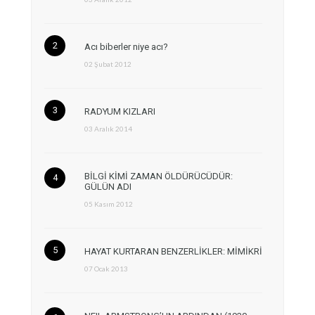
Acı biberler niye acı?
02 Şubat 2012
RADYUM KIZLARI
03 Aralık 2014
BİLGİ KİMİ ZAMAN ÖLDÜRÜCÜDÜR:
GÜLÜN ADI
05 Kasım 2012
HAYAT KURTARAN BENZERLİKLER: MİMİKRİ
07 Ocak 2013