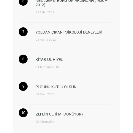
NEIL ARMSTRONG’UN ARDINDAN (1930 –
2012)
04 Eylül 2012
YOLDAN ÇIKAN PSİKOLOJİ DENEYLERİ
03 Aralık 2012
KİTAB-ÜL HİYEL
01 Temmuz 2013
Pİ GÜNÜ KUTLU OLSUN
04 Mart 2013
ZEPLİN GERİ Mİ DÖNÜYOR?
06 Nisan 2014