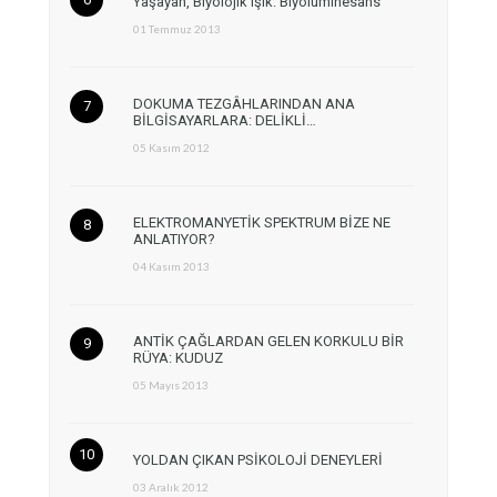
Yaşayan, Biyolojik Işık: Biyolüminesans
01 Temmuz 2013
DOKUMA TEZGÂHLARINDAN ANA
BİLGİSAYARLARA: DELİKLİ…
05 Kasım 2012
ELEKTROMANYETİK SPEKTRUM BİZE NE
ANLATIYOR?
04 Kasım 2013
ANTİK ÇAĞLARDAN GELEN KORKULU BİR
RÜYA: KUDUZ
05 Mayıs 2013
YOLDAN ÇIKAN PSİKOLOJİ DENEYLERİ
03 Aralık 2012