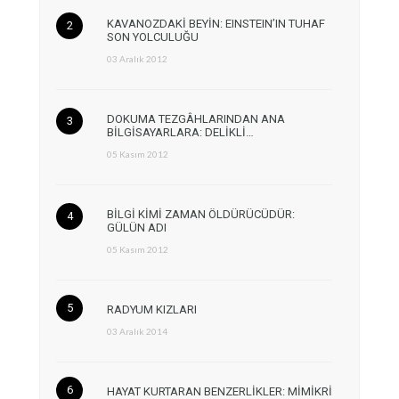
KAVANOZDAKİ BEYİN: EINSTEIN’IN TUHAF
SON YOLCULUĞU
03 Aralık 2012
DOKUMA TEZGÂHLARINDAN ANA
BİLGİSAYARLARA: DELİKLİ…
05 Kasım 2012
BİLGİ KİMİ ZAMAN ÖLDÜRÜCÜDÜR:
GÜLÜN ADI
05 Kasım 2012
RADYUM KIZLARI
03 Aralık 2014
HAYAT KURTARAN BENZERLİKLER: MİMİKRİ