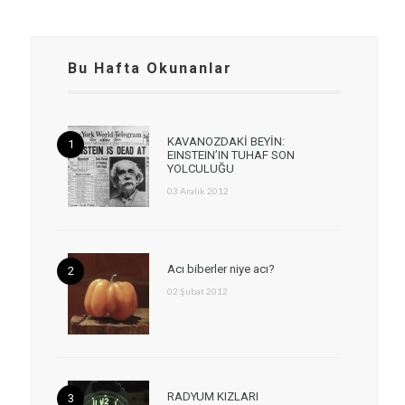
Bu Hafta Okunanlar
KAVANOZDAKİ BEYİN:
EINSTEIN’IN TUHAF SON
YOLCULUĞU
03 Aralık 2012
Acı biberler niye acı?
02 Şubat 2012
RADYUM KIZLARI