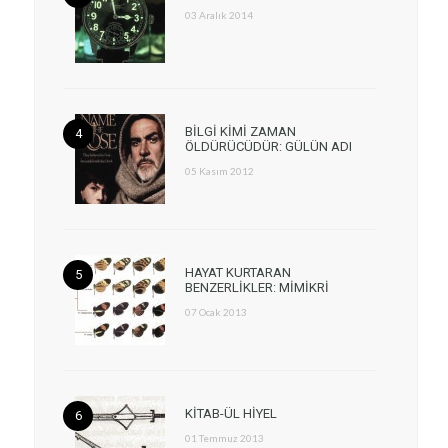
03 Aralık 2014
BİLGİ KİMİ ZAMAN
ÖLDÜRÜCÜDÜR: GÜLÜN ADI
05 Kasım 2012
HAYAT KURTARAN
BENZERLİKLER: MİMİKRİ
07 Ocak 2013
KİTAB-ÜL HİYEL
01 Temmuz 2013