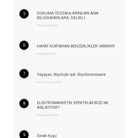
DOKUMA TEZGÂHLARINDAN ANA
BİLGİSAYARLARA: DELİKLİ…
05 Kasım 2012
HAYAT KURTARAN BENZERLİKLER: MİMİKRİ
07 Ocak 2013
Yaşayan, Biyolojik Işık: Biyolüminesans
01 Temmuz 2013
ELEKTROMANYETİK SPEKTRUM BİZE NE
ANLATIYOR?
04 Kasım 2013
Sinek Kuşu