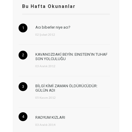
Bu Hafta Okunanlar
Acı biberler niye acı?
02 Şubat 2012
KAVANOZDAKİ BEYİN: EINSTEIN’IN TUHAF
SON YOLCULUĞU
03 Aralık 2012
BİLGİ KİMİ ZAMAN ÖLDÜRÜCÜDÜR:
GÜLÜN ADI
05 Kasım 2012
RADYUM KIZLARI
03 Aralık 2014