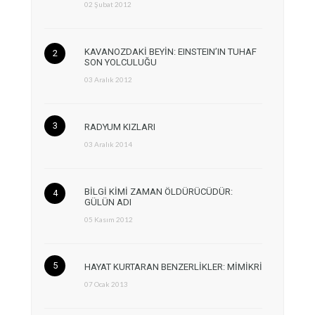
02 Şubat 2012
KAVANOZDAKİ BEYİN: EINSTEIN’IN TUHAF
SON YOLCULUĞU
03 Aralık 2012
RADYUM KIZLARI
03 Aralık 2014
BİLGİ KİMİ ZAMAN ÖLDÜRÜCÜDÜR:
GÜLÜN ADI
05 Kasım 2012
HAYAT KURTARAN BENZERLİKLER: MİMİKRİ
07 Ocak 2013