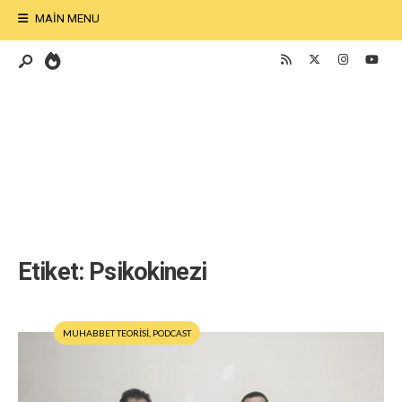
MAIN MENU
Etiket:
Psikokinezi
MUHABBET TEORİSİ
,
PODCAST