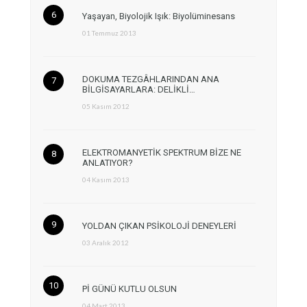
Yaşayan, Biyolojik Işık: Biyolüminesans
01 Temmuz 2013
DOKUMA TEZGÂHLARINDAN ANA
BİLGİSAYARLARA: DELİKLİ…
05 Kasım 2012
ELEKTROMANYETİK SPEKTRUM BİZE NE
ANLATIYOR?
04 Kasım 2013
YOLDAN ÇIKAN PSİKOLOJİ DENEYLERİ
03 Aralık 2012
Pİ GÜNÜ KUTLU OLSUN
04 Mart 2013