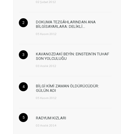
02 Şubat 2012
DOKUMA TEZGÂHLARINDAN ANA
BİLGİSAYARLARA: DELİKLİ…
05 Kasım 2012
KAVANOZDAKİ BEYİN: EINSTEIN’IN TUHAF
SON YOLCULUĞU
03 Aralık 2012
BİLGİ KİMİ ZAMAN ÖLDÜRÜCÜDÜR:
GÜLÜN ADI
05 Kasım 2012
RADYUM KIZLARI
03 Aralık 2014