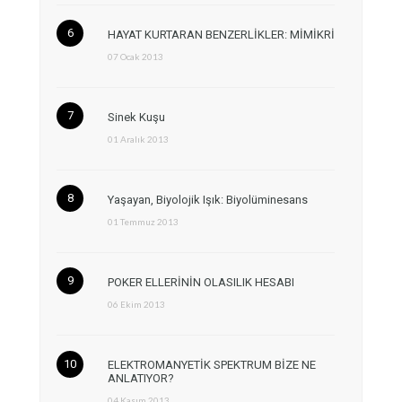
HAYAT KURTARAN BENZERLİKLER: MİMİKRİ
07 Ocak 2013
Sinek Kuşu
01 Aralık 2013
Yaşayan, Biyolojik Işık: Biyolüminesans
01 Temmuz 2013
POKER ELLERİNİN OLASILIK HESABI
06 Ekim 2013
ELEKTROMANYETİK SPEKTRUM BİZE NE
ANLATIYOR?
04 Kasım 2013