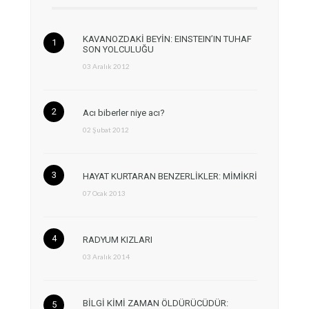
KAVANOZDAKİ BEYİN: EINSTEIN’IN TUHAF
SON YOLCULUĞU
03 Aralık 2012
Acı biberler niye acı?
02 Şubat 2012
HAYAT KURTARAN BENZERLİKLER: MİMİKRİ
07 Ocak 2013
RADYUM KIZLARI
03 Aralık 2014
BİLGİ KİMİ ZAMAN ÖLDÜRÜCÜDÜR: