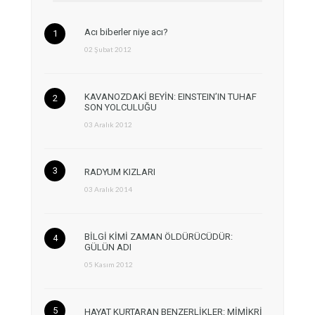
Acı biberler niye acı?
02 Şubat 2012
KAVANOZDAKİ BEYİN: EINSTEIN’IN TUHAF
SON YOLCULUĞU
03 Aralık 2012
RADYUM KIZLARI
03 Aralık 2014
BİLGİ KİMİ ZAMAN ÖLDÜRÜCÜDÜR:
GÜLÜN ADI
05 Kasım 2012
HAYAT KURTARAN BENZERLİKLER: MİMİKRİ