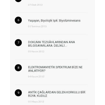
07 Ocak 2013
Yaşayan, Biyolojik Işık: Biyolüminesans
01 Temmuz 2013
DOKUMA TEZGÂHLARINDAN ANA
BİLGİSAYARLARA: DELİKLİ…
05 Kasım 2012
ELEKTROMANYETİK SPEKTRUM BİZE NE
ANLATIYOR?
04 Kasım 2013
ANTİK ÇAĞLARDAN GELEN KORKULU BİR
RÜYA: KUDUZ
05 Mayıs 2013