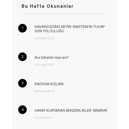
Bu Hafta Okunanlar
KAVANOZDAKİ BEYİN: EINSTEIN’IN TUHAF
SON YOLCULUĞU
03 Aralık 2012
Acı biberler niye acı?
02 Şubat 2012
RADYUM KIZLARI
03 Aralık 2014
HAYAT KURTARAN BENZERLİKLER: MİMİKRİ
07 Ocak 2013