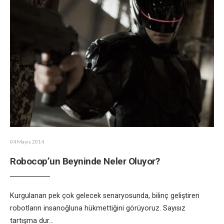
04 Mayıs 2014
Robocop’un Beyninde Neler Oluyor?
Kurgulanan pek çok gelecek senaryosunda, bilinç geliştiren
robotların insanoğluna hükmettiğini görüyoruz. Sayısız
tartışma dur
...