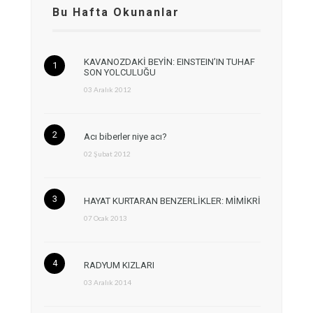
Bu Hafta Okunanlar
KAVANOZDAKİ BEYİN: EINSTEIN’IN TUHAF
SON YOLCULUĞU
03 Aralık 2012
Acı biberler niye acı?
02 Şubat 2012
HAYAT KURTARAN BENZERLİKLER: MİMİKRİ
07 Ocak 2013
RADYUM KIZLARI
03 Aralık 2014