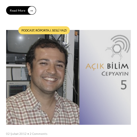
→
Read More
PODCAST
,
RÖPORTAJ
,
SESLİ YAZI
02 Şubat 2012
• 2 Comments