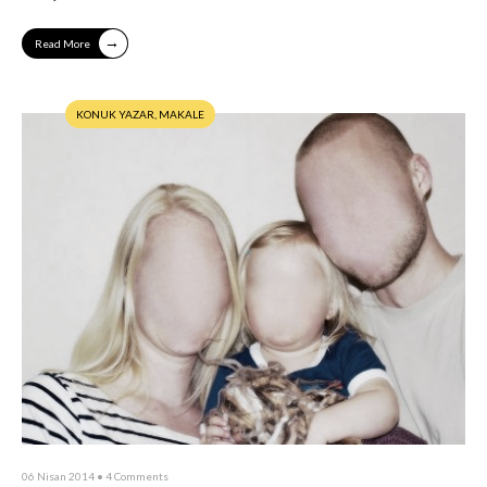
→
Read More
KONUK YAZAR
,
MAKALE
06 Nisan 2014
• 4 Comments