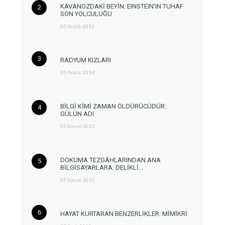
KAVANOZDAKİ BEYİN: EINSTEIN’IN TUHAF
SON YOLCULUĞU
03 Aralık 2012
RADYUM KIZLARI
03 Aralık 2014
BİLGİ KİMİ ZAMAN ÖLDÜRÜCÜDÜR:
GÜLÜN ADI
05 Kasım 2012
DOKUMA TEZGÂHLARINDAN ANA
BİLGİSAYARLARA: DELİKLİ…
05 Kasım 2012
HAYAT KURTARAN BENZERLİKLER: MİMİKRİ