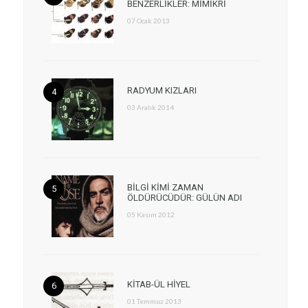
BENZERLİKLER: MİMİKRİ
07 Ocak 2013
RADYUM KIZLARI
03 Aralık 2014
BİLGİ KİMİ ZAMAN
ÖLDÜRÜCÜDÜR: GÜLÜN ADI
05 Kasım 2012
KİTAB-ÜL HİYEL
01 Temmuz 2013