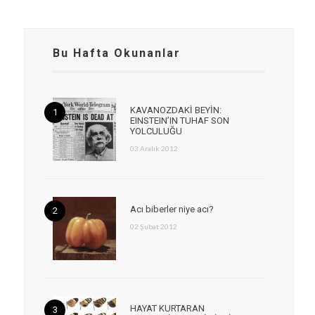
Bu Hafta Okunanlar
KAVANOZDAKİ BEYİN:
EINSTEIN’IN TUHAF SON
YOLCULUĞU
03 Aralık 2012
Acı biberler niye acı?
02 Şubat 2012
HAYAT KURTARAN