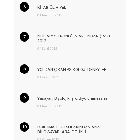
KİTAB-ÜL HİYEL
01 Temmuz 2013
NEIL ARMSTRONG’UN ARDINDAN (1930 –
2012)
04 Eylül 2012
YOLDAN ÇIKAN PSİKOLOJİ DENEYLERİ
03 Aralık 2012
Yaşayan, Biyolojik Işık: Biyolüminesans
01 Temmuz 2013
DOKUMA TEZGÂHLARINDAN ANA
BİLGİSAYARLARA: DELİKLİ…
05 Kasım 2012