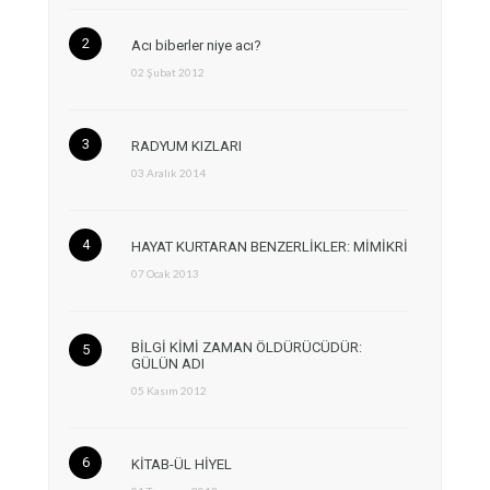
Acı biberler niye acı?
02 Şubat 2012
RADYUM KIZLARI
03 Aralık 2014
HAYAT KURTARAN BENZERLİKLER: MİMİKRİ
07 Ocak 2013
BİLGİ KİMİ ZAMAN ÖLDÜRÜCÜDÜR:
GÜLÜN ADI
05 Kasım 2012
KİTAB-ÜL HİYEL