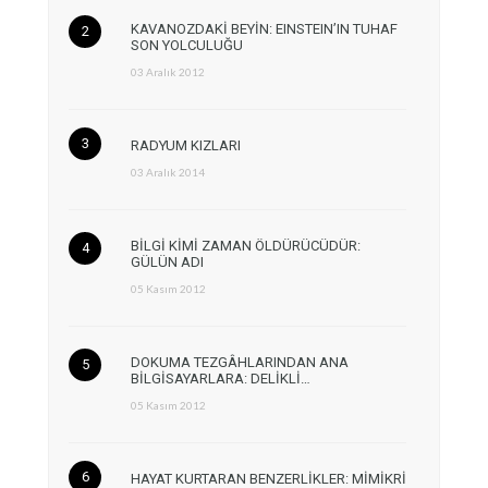
KAVANOZDAKİ BEYİN: EINSTEIN’IN TUHAF
SON YOLCULUĞU
03 Aralık 2012
RADYUM KIZLARI
03 Aralık 2014
BİLGİ KİMİ ZAMAN ÖLDÜRÜCÜDÜR:
GÜLÜN ADI
05 Kasım 2012
DOKUMA TEZGÂHLARINDAN ANA
BİLGİSAYARLARA: DELİKLİ…
05 Kasım 2012
HAYAT KURTARAN BENZERLİKLER: MİMİKRİ