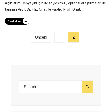
Açık Bilim Cepyayını için ilk söyleşimizi, epilepsi araştırmaları ile
tanınan Prof. Dr. Filiz Onat ile yaptık. Prof. Onat,
...
→
Read More
Yazı
Önceki
1
2
sayfalandırması