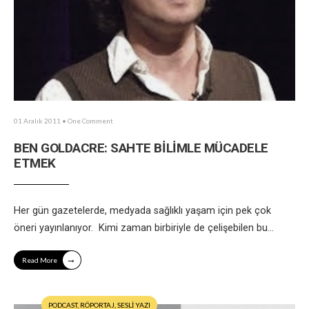
01 Aralık 2011
• One Comment
BEN GOLDACRE: SAHTE BİLİMLE MÜCADELE
ETMEK
Her gün gazetelerde, medyada sağlıklı yaşam için pek çok
öneri yayınlanıyor. Kimi zaman birbiriyle de çelişebilen bu
...
→
Read More
PODCAST
,
RÖPORTAJ
,
SESLİ YAZI