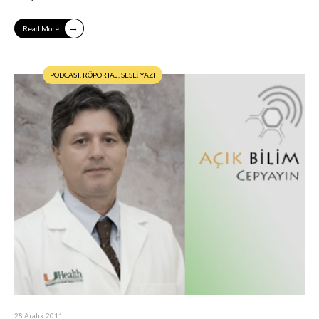
→
Read More
PODCAST
,
RÖPORTAJ
,
SESLİ YAZI
28 Aralık 2011