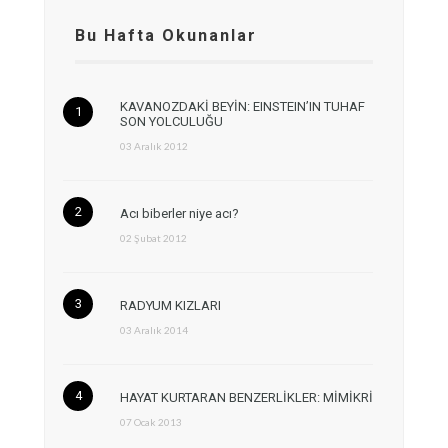
Bu Hafta Okunanlar
KAVANOZDAKİ BEYİN: EINSTEIN’IN TUHAF
SON YOLCULUĞU
03 Aralık 2012
Acı biberler niye acı?
02 Şubat 2012
RADYUM KIZLARI
03 Aralık 2014
HAYAT KURTARAN BENZERLİKLER: MİMİKRİ
07 Ocak 2013