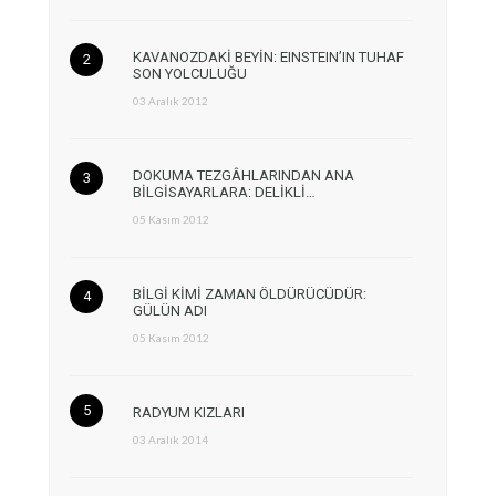
KAVANOZDAKİ BEYİN: EINSTEIN’IN TUHAF
SON YOLCULUĞU
03 Aralık 2012
DOKUMA TEZGÂHLARINDAN ANA
BİLGİSAYARLARA: DELİKLİ…
05 Kasım 2012
BİLGİ KİMİ ZAMAN ÖLDÜRÜCÜDÜR:
GÜLÜN ADI
05 Kasım 2012
RADYUM KIZLARI
03 Aralık 2014