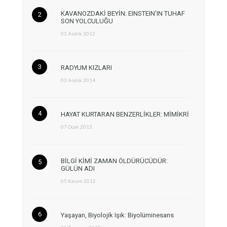
KAVANOZDAKİ BEYİN: EINSTEIN’IN TUHAF
SON YOLCULUĞU
03 Aralık 2012
RADYUM KIZLARI
03 Aralık 2014
HAYAT KURTARAN BENZERLİKLER: MİMİKRİ
07 Ocak 2013
BİLGİ KİMİ ZAMAN ÖLDÜRÜCÜDÜR:
GÜLÜN ADI
05 Kasım 2012
Yaşayan, Biyolojik Işık: Biyolüminesans