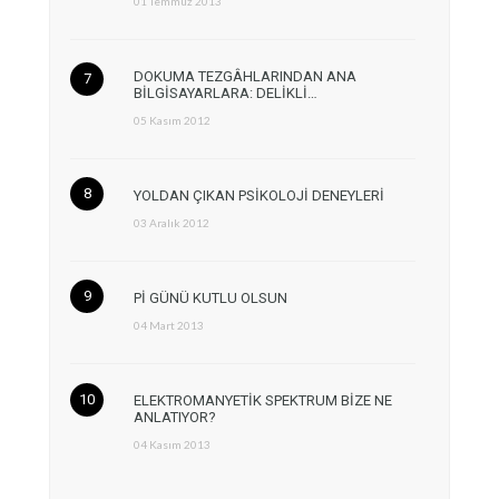
01 Temmuz 2013
DOKUMA TEZGÂHLARINDAN ANA
BİLGİSAYARLARA: DELİKLİ…
05 Kasım 2012
YOLDAN ÇIKAN PSİKOLOJİ DENEYLERİ
03 Aralık 2012
Pİ GÜNÜ KUTLU OLSUN
04 Mart 2013
ELEKTROMANYETİK SPEKTRUM BİZE NE
ANLATIYOR?
04 Kasım 2013