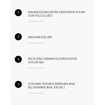
KAVANOZDAKİ BEYİN: EINSTEIN’IN TUHAF
SON YOLCULUĞU
03 Aralık 2012
RADYUM KIZLARI
03 Aralık 2014
BİLGİ KİMİ ZAMAN ÖLDÜRÜCÜDÜR:
GÜLÜN ADI
05 Kasım 2012
DOKUMA TEZGÂHLARINDAN ANA
BİLGİSAYARLARA: DELİKLİ…
05 Kasım 2012