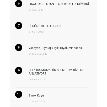
HAYAT KURTARAN BENZERLİKLER: MİMİKRİ
07 Ocak 2013
Pİ GÜNÜ KUTLU OLSUN
04 Mart 2013
Yaşayan, Biyolojik Işık: Biyolüminesans
01 Temmuz 2013
ELEKTROMANYETİK SPEKTRUM BİZE NE
ANLATIYOR?
04 Kasım 2013
Sinek Kuşu
01 Aralık 2013