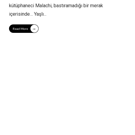
kütüphaneci Malachi, bastıramadığı bir merak
içerisinde… Yaşlı
...
→
Read More