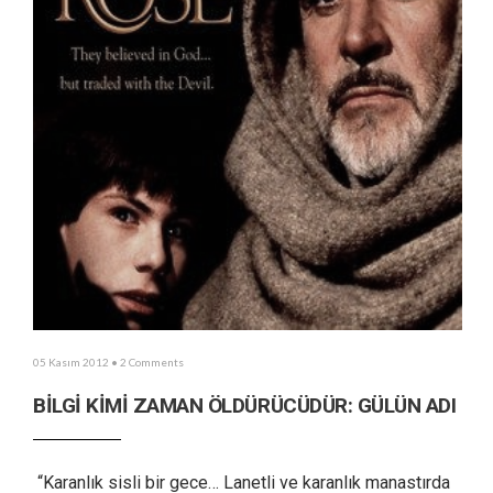
05 Kasım 2012
• 2 Comments
BİLGİ KİMİ ZAMAN ÖLDÜRÜCÜDÜR: GÜLÜN ADI
“Karanlık sisli bir gece… Lanetli ve karanlık manastırda