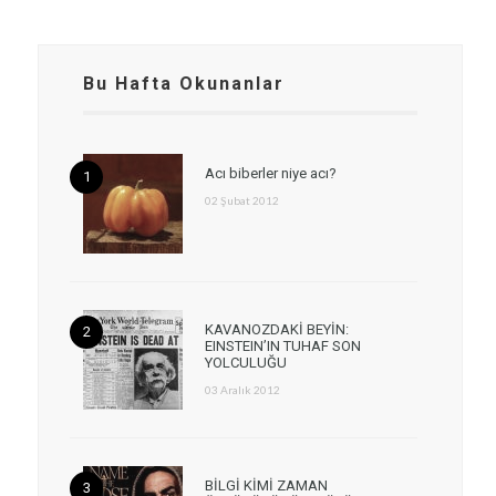
Bu Hafta Okunanlar
Acı biberler niye acı?
02 Şubat 2012
KAVANOZDAKİ BEYİN:
EINSTEIN’IN TUHAF SON
YOLCULUĞU
03 Aralık 2012
BİLGİ KİMİ ZAMAN