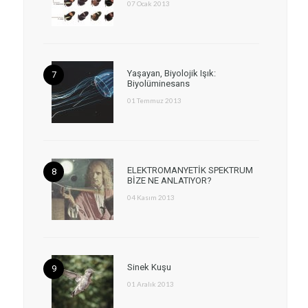
07 Ocak 2013
Yaşayan, Biyolojik Işık:
Biyolüminesans
01 Temmuz 2013
ELEKTROMANYETİK SPEKTRUM
BİZE NE ANLATIYOR?
04 Kasım 2013
Sinek Kuşu
01 Aralık 2013