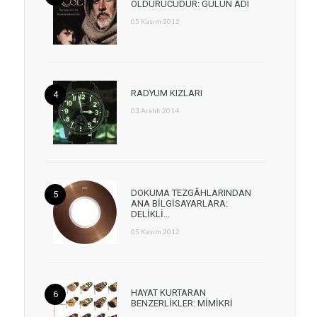
ÖLDÜRÜCÜDÜR: GÜLÜN ADI
05 Kasım 2012
RADYUM KIZLARI
03 Aralık 2014
DOKUMA TEZGÂHLARINDAN
ANA BİLGİSAYARLARA:
DELİKLİ…
05 Kasım 2012
HAYAT KURTARAN
BENZERLİKLER: MİMİKRİ