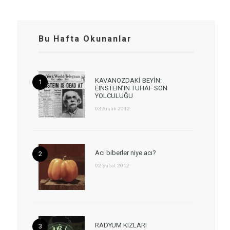
Bu Hafta Okunanlar
KAVANOZDAKİ BEYİN:
EINSTEIN’IN TUHAF SON
YOLCULUĞU
03 Aralık 2012
Acı biberler niye acı?
02 Şubat 2012
RADYUM KIZLARI