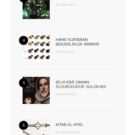
03 Aralık 2014
HAYAT KURTARAN
BENZERLİKLER: MİMİKRİ
07 Ocak 2013
BİLGİ KİMİ ZAMAN
ÖLDÜRÜCÜDÜR: GÜLÜN ADI
05 Kasım 2012
KİTAB-ÜL HİYEL
01 Temmuz 2013