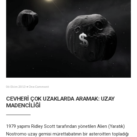
06 Ekim 2013
• One Comment
CEVHERİ ÇOK UZAKLARDA ARAMAK: UZAY
MADENCİLİĞİ
1979 yapımı Ridley Scott tarafından yönetilen Alien (Yaratık)
Nostromo uzay gemisi mürettabatının bir asteroitten topladığı