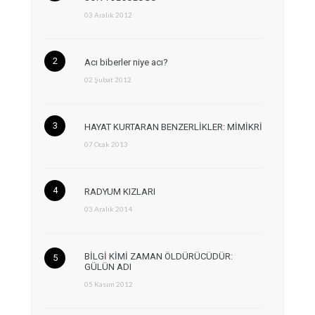
03 Aralık 2012
Acı biberler niye acı?
02 Şubat 2012
HAYAT KURTARAN BENZERLİKLER: MİMİKRİ
07 Ocak 2013
RADYUM KIZLARI
03 Aralık 2014
BİLGİ KİMİ ZAMAN ÖLDÜRÜCÜDÜR:
GÜLÜN ADI
05 Kasım 2012