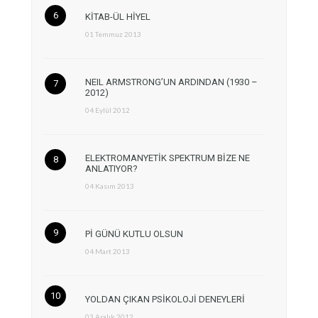
KİTAB-ÜL HİYEL
01 Temmuz 2013
NEIL ARMSTRONG’UN ARDINDAN (1930 –
2012)
04 Eylül 2012
ELEKTROMANYETİK SPEKTRUM BİZE NE
ANLATIYOR?
04 Kasım 2013
Pİ GÜNÜ KUTLU OLSUN
04 Mart 2013
YOLDAN ÇIKAN PSİKOLOJİ DENEYLERİ
03 Aralık 2012