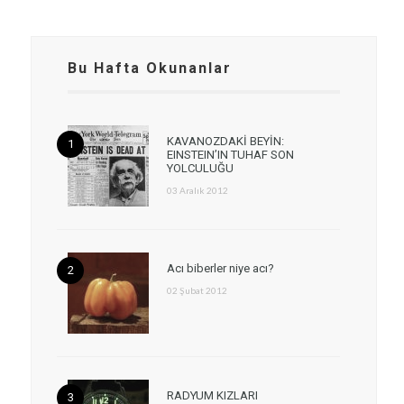
Bu Hafta Okunanlar
KAVANOZDAKİ BEYİN:
EINSTEIN’IN TUHAF SON
YOLCULUĞU
03 Aralık 2012
Acı biberler niye acı?
02 Şubat 2012
RADYUM KIZLARI