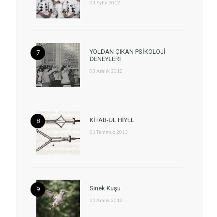
04 Eylül 2012
YOLDAN ÇIKAN PSİKOLOJİ
DENEYLERİ
03 Aralık 2012
KİTAB-ÜL HİYEL
01 Temmuz 2013
Sinek Kuşu
01 Aralık 2013