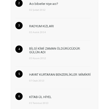
Acı biberler niye acı?
02 Şubat 2012
RADYUM KIZLARI
03 Aralık 2014
BİLGİ KİMİ ZAMAN ÖLDÜRÜCÜDÜR:
GÜLÜN ADI
05 Kasım 2012
HAYAT KURTARAN BENZERLİKLER: MİMİKRİ
07 Ocak 2013
KİTAB-ÜL HİYEL
01 Temmuz 2013