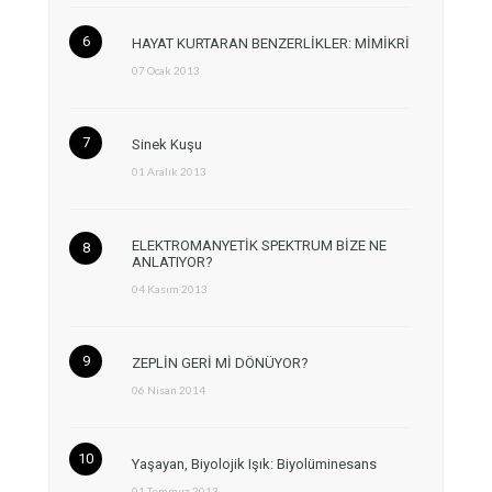
HAYAT KURTARAN BENZERLİKLER: MİMİKRİ
07 Ocak 2013
Sinek Kuşu
01 Aralık 2013
ELEKTROMANYETİK SPEKTRUM BİZE NE
ANLATIYOR?
04 Kasım 2013
ZEPLİN GERİ Mİ DÖNÜYOR?
06 Nisan 2014
Yaşayan, Biyolojik Işık: Biyolüminesans
01 Temmuz 2013