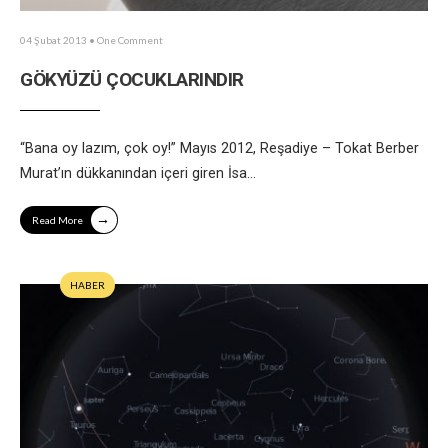
04 Şubat 2013
• One Comment
GÖKYÜZÜ ÇOCUKLARINDIR
“Bana oy lazım, çok oy!” Mayıs 2012, Reşadiye – Tokat Berber
Murat’ın dükkanından içeri giren İsa
...
→
Read More
HABER