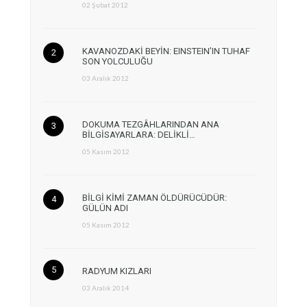
02 Şubat 2012
KAVANOZDAKİ BEYİN: EINSTEIN’IN TUHAF
SON YOLCULUĞU
03 Aralık 2012
DOKUMA TEZGÂHLARINDAN ANA
BİLGİSAYARLARA: DELİKLİ…
05 Kasım 2012
BİLGİ KİMİ ZAMAN ÖLDÜRÜCÜDÜR:
GÜLÜN ADI
05 Kasım 2012
RADYUM KIZLARI
03 Aralık 2014